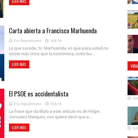
LEER MÁS
Carta abierta a Francisco Marhuenda
Eco Republicano
16.8.14
Lo que sucede, Sr. Marhuenda, es que para usted no
existe más crisis que la económica, como bu…
LEER MÁS
VIR
El PSOE es accidentalista
Oct
Eco Republicano
13.8.14
La frase que da título a este artículo es de Felipe
Gonzalez Marquez, nos quiere decir que e…
LEER MÁS
Oct