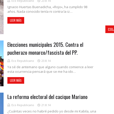
Eco Republicano
23.8.14
Ignacio Huertas Buenadicha, «Rojo», ha cumplido 98
años. Nada conocido tenía ni contra la iz…
LEER MÁS
COL
Elecciones municipales 2015. Contra el
pucherazo monarco/fascista del PP.
Eco Republicano
23.8.14
Ya sé de antemano que alguno cuando comience a leer
esta ocurrencia pensará que se me ha ido…
LEER MÁS
La reforma electoral del cacique Mariano
Eco Republicano
21.8.14
¿Cuántas veces no habré pedido yo desde mi Kabila, una