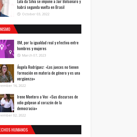
Lula da Silva se impone a Jair Bolsonaro y
habrá segunda vuelta en Brasil
October 03, 2022
INISMO
8M, por la igualdad real y efectiva entre
hombres y mujeres
March 07, 2023
Ángela Rodríguez: «Los jueces no tienen
formación en materia de género y es una
vergüenza»
vember 16, 2022
Irene Montero a Vox: «Sus discursos de
odio golpean al corazón de la
democracia»
vember 02, 2022
ECHOS HUMANOS