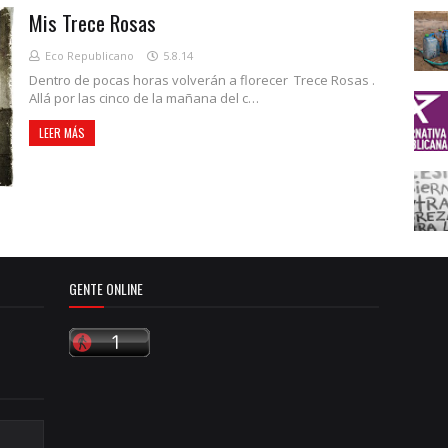
Mis Trece Rosas
Eco Republicano
5.8.14
Dentro de pocas horas volverán a florecer Trece Rosas .
Allá por las cinco de la mañana del c…
LEER MÁS
GENTE ONLINE