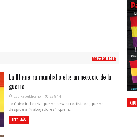
Mostrar todo
La III guerra mundial o el gran negocio de la
guerra
Eco Republicano
28.8.14
ANU
La única industria que no cesa su actividad, que no
despide a "trabajadores", que n…
LEER MÁS