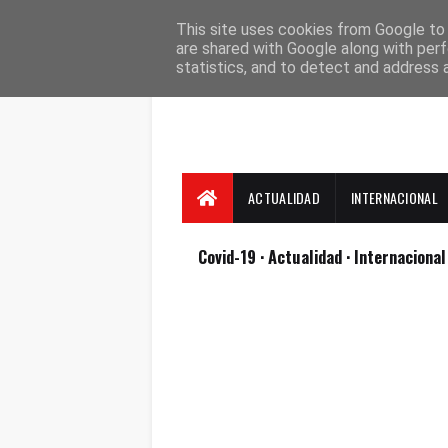
Suscríbete
Contacto
Nosotros
This site uses cookies from Google to d
are shared with Google along with perf
statistics, and to detect and address 
ACTUALIDAD
INTERNACIONAL
Covid-19
· Actualidad
· Internaciona