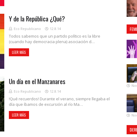
Y de la República ¿Qué?
FEM
Eco Republicano
12.8.14
Todos sabemos que un partido político es la libre
(cuando hay democracia plena) asociación d…
LEER MÁS
Un día en el Manzanares
No
Eco Republicano
12.8.14
!Qué recuerdos! Durante el verano, siempre llegaba el
día que íbamos de excursión al río Ma…
LEER MÁS
No
DER