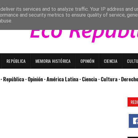
eliver its services and to analyze traffic. Your IP address and 
ormance and security metrics to ensure quality of service, gen
abuse.
REPÚBLICA
MEMORIA HISTÓRICA
OPINIÓN
CIENCIA
CULT
l
· República
· Opinión
· América Latina ·
Ciencia ·
Cultura ·
Derech
RED