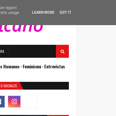
user-agent
erate usage
LEARN MORE
GOT IT
URA
os Humanos ·
Feminismo ·
Entrevistas
ES SOCIALES