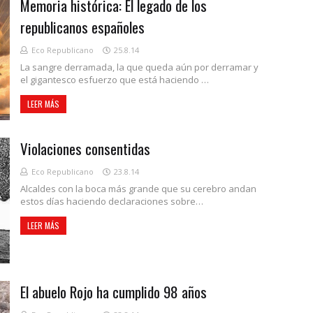
Memoria histórica: El legado de los
republicanos españoles
Eco Republicano
25.8.14
La sangre derramada, la que queda aún por derramar y
el gigantesco esfuerzo que está haciendo …
LEER MÁS
Violaciones consentidas
Eco Republicano
23.8.14
Alcaldes con la boca más grande que su cerebro andan
estos días haciendo declaraciones sobre…
LEER MÁS
El abuelo Rojo ha cumplido 98 años