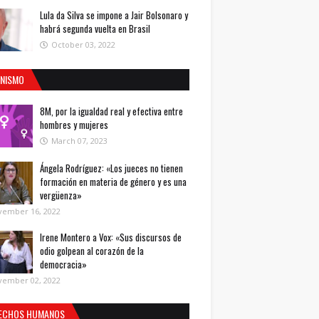
Lula da Silva se impone a Jair Bolsonaro y
habrá segunda vuelta en Brasil
October 03, 2022
INISMO
8M, por la igualdad real y efectiva entre
hombres y mujeres
March 07, 2023
Ángela Rodríguez: «Los jueces no tienen
formación en materia de género y es una
vergüenza»
vember 16, 2022
Irene Montero a Vox: «Sus discursos de
odio golpean al corazón de la
democracia»
vember 02, 2022
ECHOS HUMANOS