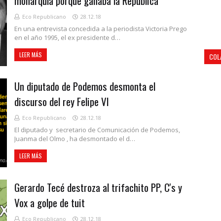
monarquía porque ganaba la República
Eco Republicano
28.12.18
En una entrevista concedida a la periodista Victoria Prego
en el año 1995, el ex presidente d…
LEER MÁS
COL
Un diputado de Podemos desmonta el
discurso del rey Felipe VI
Eco Republicano
28.12.18
El diputado y secretario de Comunicación de Podemos,
Juanma del Olmo , ha desmontado el d…
LEER MÁS
Gerardo Tecé destroza al trifachito PP, C's y
Vox a golpe de tuit
Eco Republicano
28.12.18