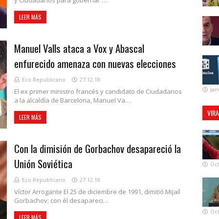
LEER MÁS
Manuel Valls ataca a Vox y Abascal
enfurecido amenaza con nuevas elecciones
Eco Republicano
27.12.18
Jan
El ex primer ministro francés y candidato de Ciudadanos
a la alcaldía de Barcelona, Manuel Va…
VIR
LEER MÁS
Con la dimisión de Gorbachov desapareció la
Unión Soviética
Oct
Eco Republicano
27.12.18
Víctor Arrogante El 25 de diciembre de 1991, dimitió Mijaíl
Gorbachov; con él desapareci…
Oct
LEER MÁS