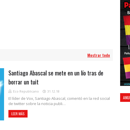
Mostrar todo
Santiago Abascal se mete en un lío tras de
borrar un tuit
Eco Republicano
31.12.18
ANU
El líder de Vox, Santiago Abascal, comentó en la red social
de twitter sobre la noticia publi…
LEER MÁS