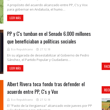
A propósito del acuerdo alcanzado entre PP, C's y Vox
para gobernar en Andalucía, el humo…
LEER MÁS
PP y C's tumban en el Senado 6.000 millones
que beneficiaban a políticas sociales
Eco Republicano
27.12.18
En su algarada de desestabilizar al Gobierno de Pedro
Sánchez, el Partido Popular y Ciudadano…
FAC
LEER MÁS
Albert Rivera toca fondo tras defender el
REC
acuerdo entre PP, C's y Vox
Eco Republicano
27.12.18
El "Pacto de la Vergüenza" alcanzado este jueves por PP
y Ciudadanos para gobernar …