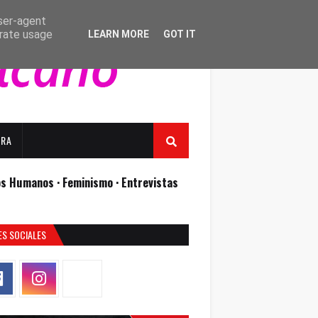
user-agent
erate usage
LEARN MORE
GOT IT
URA
os Humanos ·
Feminismo ·
Entrevistas
ES SOCIALES