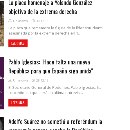
La placa homenaje a Yolanda González
objetivo de la extrema derecha
Unknown
30.12.18
La placa que rememora la figura de la líder estudiantil
asesinada por la extrema derecha en 1…
LEER MÁS
Pablo Iglesias: "Hace falta una nueva
República para que España siga unida"
Unknown
28.12.18
El Secretario General de Podemos, Pablo Iglesias, ha
concedido la que será su última entrevis…
LEER MÁS
Adolfo Suárez no sometió a referéndum la