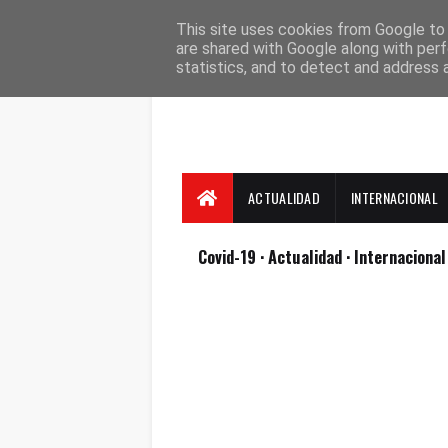
Suscríbete
Contacto
Nosotros
This site uses cookies from Google to d
are shared with Google along with perf
statistics, and to detect and address 
ACTUALIDAD
INTERNACIONAL
Covid-19
· Actualidad
· Internaciona