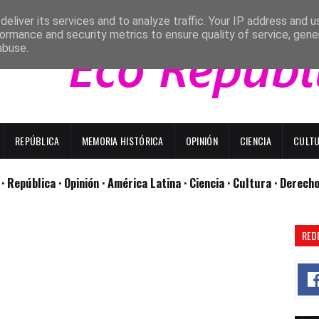
eliver its services and to analyze traffic. Your IP address and 
ormance and security metrics to ensure quality of service, gen
abuse.
REPÚBLICA
MEMORIA HISTÓRICA
OPINIÓN
CIENCIA
CULT
l
· República
· Opinión
· América Latina ·
Ciencia ·
Cultura ·
Derech
RED