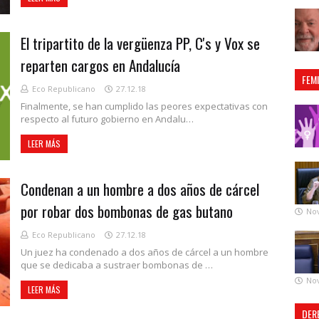
El tripartito de la vergüenza PP, C's y Vox se
reparten cargos en Andalucía
FEM
Eco Republicano
27.12.18
Finalmente, se han cumplido las peores expectativas con
respecto al futuro gobierno en Andalu…
LEER MÁS
Condenan a un hombre a dos años de cárcel
por robar dos bombonas de gas butano
No
Eco Republicano
27.12.18
Un juez ha condenado a dos años de cárcel a un hombre
que se dedicaba a sustraer bombonas de …
No
LEER MÁS
DER